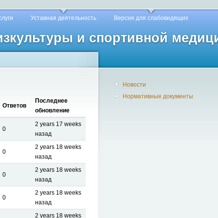
слуги
Уставная деятельность
Версия для слабовидящих
физкультуры и спортивной медиц
Новости
Нормативные документы
Последнее
Ответов
обновление
2 years 17 weeks
0
назад
2 years 18 weeks
0
назад
2 years 18 weeks
0
назад
2 years 18 weeks
0
назад
2 years 18 weeks