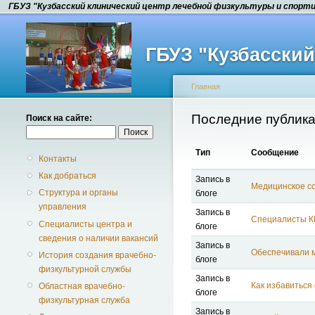
ГБУЗ "Кузбасский клинический центр лечебной физкультуры и спорт
ГБУЗ "Кузбасски
Главная
Последние публик
Поиск на сайте:
Тип
Сообщение
Контакты
Как добраться
Запись в
Медицинское с
Структура и органы
блоге
управления
Запись в
Специалисты К
Специалисты центра и
блоге
сведения о наличии вакансий
Запись в
Обеспечивали 
История создания врачебно-
блоге
физкультурной службы
Запись в
Как избавиться
Областная врачебно-
блоге
физкультурная служба
Запись в