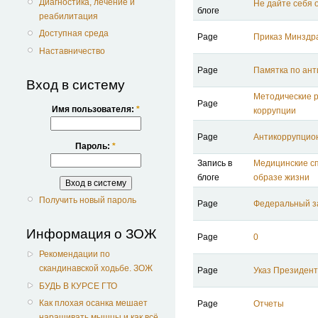
Диагностика, лечение и
Не дайте себя 
блоге
реабилитация
Доступная среда
Page
Приказ Минздр
Наставничество
Page
Памятка по ант
Вход в систему
Методические 
Page
Имя пользователя:
*
коррупции
Page
Антикоррупцио
Пароль:
*
Запись в
Медицинские сп
блоге
образе жизни
Получить новый пароль
Page
Федеральный за
Информация о ЗОЖ
Page
0
Рекомендации по
скандинавской ходьбе. ЗОЖ
Page
Указ Президент
БУДЬ В КУРСЕ ГТО
Как плохая осанка мешает
Page
Отчеты
наращивать мышцы и как всё