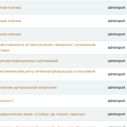
нная плитика
adminsport
нная плитика
adminsport
нная плитика
adminsport
тветственности за преступления, связанные с незаконным
adminsport
тиков
актики инфекционных заболеваний
adminsport
ий клинический центр лечебной физкультуры и спортивной
adminsport
лактики артериальной гипертонии
adminsport
патите С
adminsport
аркотическая акция «Сообщи, где торгуют смертью»
adminsport