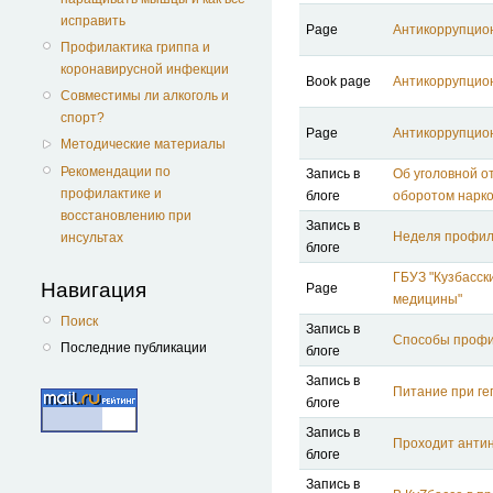
исправить
Page
Антикоррупцио
Профилактика гриппа и
коронавирусной инфекции
Book page
Антикоррупцио
Совместимы ли алкоголь и
спорт?
Page
Антикоррупцио
Методические материалы
Рекомендации по
Запись в
Об уголовной о
профилактике и
блоге
оборотом нарко
восстановлению при
Запись в
Неделя профил
инсультах
блоге
ГБУЗ "Кузбасск
Навигация
Page
медицины"
Поиск
Запись в
Способы профи
Последние публикации
блоге
Запись в
Питание при ге
блоге
Запись в
Проходит антин
блоге
Запись в