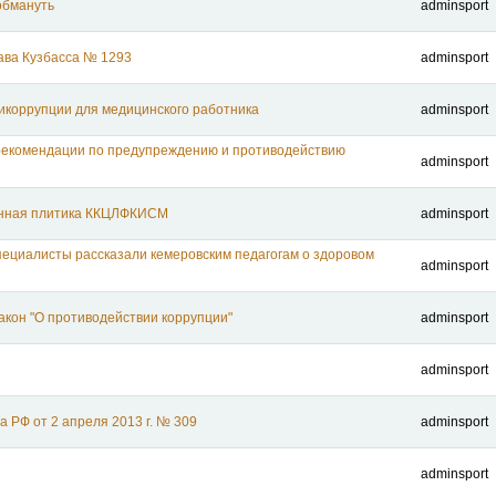
обмануть
adminsport
ава Кузбасса № 1293
adminsport
икоррупции для медицинского работника
adminsport
рекомендации по предупреждению и противодействию
adminsport
нная плитика ККЦЛФКИСМ
adminsport
ециалисты рассказали кемеровским педагогам о здоровом
adminsport
кон "О противодействии коррупции"
adminsport
adminsport
а РФ от 2 апреля 2013 г. № 309
adminsport
adminsport