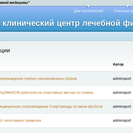
ивной медицины"
Для посетителей
Платные у
й клинический центр лечебной 
ации
Автор
опровождение учебно-тренировочных сборов
adminsport
КЦЛФКИСМ работали на спортивных матчах по хоккею
adminsport
медицинское сопровождение Спартакиады по мини-футболу
adminsport
 от негативных привычек
adminsport