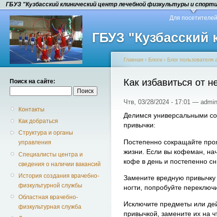
ГБУЗ "Кузбасский клинический центр лечебной физкультуры и спорт
Для посетителе
ГБУЗ "Кузбасский
Главная
›
Блоги
›
Блог пользователя 
Как избавиться от н
Поиск на сайте:
Чтв, 03/28/2024 - 17:01 — admin
Контакты
Делимся универсальными сов
Как добраться
привычки:
Структура и органы
Постепенно сокращайте про
управления
жизни. Если вы кофеман, на
Специалисты центра и
кофе в день и постепенно с
сведения о наличии вакансий
История создания врачебно-
Замените вредную привычку 
физкультурной службы
ногти, попробуйте переключи
Областная врачебно-
Исключите предметы или дей
физкультурная служба
привычкой, замените их на ч