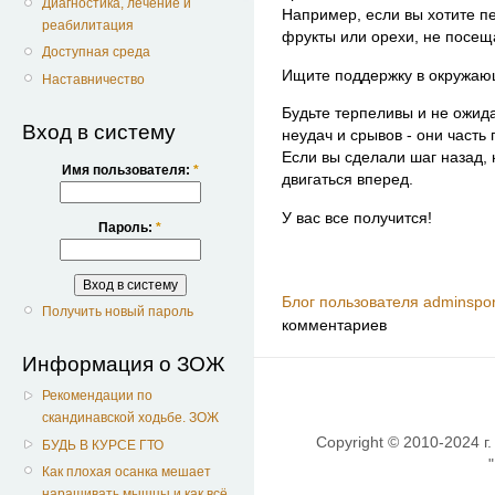
Диагностика, лечение и
Например, если вы хотите пе
реабилитация
фрукты или орехи, не посещ
Доступная среда
Ищите поддержку в окружающ
Наставничество
Будьте терпеливы и не ожид
Вход в систему
неудач и срывов - они часть
Если вы сделали шаг назад,
Имя пользователя:
*
двигаться вперед.
У вас все получится!
Пароль:
*
Блог пользователя adminspor
Получить новый пароль
комментариев
Информация о ЗОЖ
Рекомендации по
скандинавской ходьбе. ЗОЖ
Copyright © 2010-2024 г.
БУДЬ В КУРСЕ ГТО
Как плохая осанка мешает
наращивать мышцы и как всё