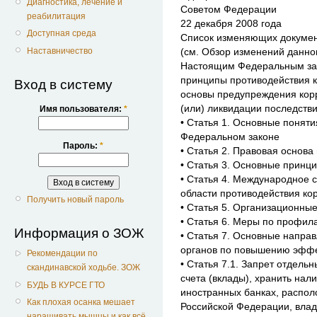
Диагностика, лечение и
Советом Федерации
реабилитация
22 декабря 2008 года
Доступная среда
Список изменяющих докуме
Наставничество
(см. Обзор изменений данно
Настоящим Федеральным за
принципы противодействия 
Вход в систему
основы предупреждения корр
(или) ликвидации последств
Имя пользователя:
*
• Статья 1. Основные понят
Федеральном законе
Пароль:
*
• Статья 2. Правовая основа
• Статья 3. Основные принц
• Статья 4. Международное 
области противодействия ко
Получить новый пароль
• Статья 5. Организационны
• Статья 6. Меры по профил
Информация о ЗОЖ
• Статья 7. Основные напра
органов по повышению эффе
Рекомендации по
• Статья 7.1. Запрет отдель
скандинавской ходьбе. ЗОЖ
счета (вклады), хранить нал
БУДЬ В КУРСЕ ГТО
иностранных банках, распо
Как плохая осанка мешает
Российской Федерации, влад
наращивать мышцы и как всё