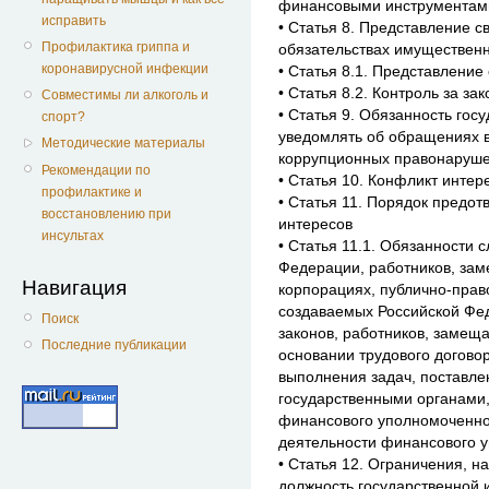
финансовыми инструментам
исправить
• Статья 8. Представление с
Профилактика гриппа и
обязательствах имущественн
коронавирусной инфекции
• Статья 8.1. Представление
• Статья 8.2. Контроль за з
Совместимы ли алкоголь и
• Статья 9. Обязанность го
спорт?
уведомлять об обращениях 
Методические материалы
коррупционных правонаруш
Рекомендации по
• Статья 10. Конфликт интер
профилактике и
• Статья 11. Порядок предо
восстановлению при
интересов
инсультах
• Статья 11.1. Обязанности
Федерации, работников, за
Навигация
корпорациях, публично-прав
создаваемых Российской Фе
Поиск
законов, работников, заме
Последние публикации
основании трудового догово
выполнения задач, поставл
государственными органами
финансового уполномоченно
деятельности финансового 
• Статья 12. Ограничения, 
должность государственной 