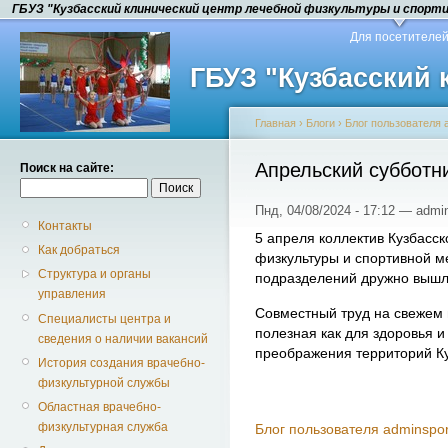
ГБУЗ "Кузбасский клинический центр лечебной физкультуры и спорт
Для посетителе
ГБУЗ "Кузбасский
Главная
›
Блоги
›
Блог пользователя 
Апрельский субботн
Поиск на сайте:
Пнд, 04/08/2024 - 17:12 — admi
Контакты
5 апреля коллектив Кузбасск
Как добраться
физкультуры и спортивной м
Структура и органы
подразделений дружно вышли
управления
Совместный труд на свежем 
Специалисты центра и
полезная как для здоровья и
сведения о наличии вакансий
преображения территорий Ку
История создания врачебно-
физкультурной службы
Областная врачебно-
физкультурная служба
Блог пользователя adminspor