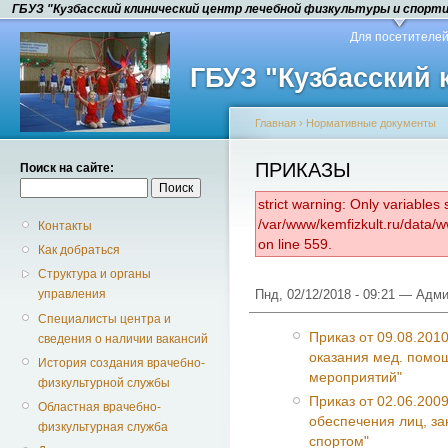
ГБУЗ "Кузбасский клинический центр лечебной физкультуры и спорт
Для посетителе
ГБУЗ "Кузбасский
Главная
›
Нормативные документы
ПРИКАЗЫ
Поиск на сайте:
strict warning: Only variables
/var/www/kemfizkult.ru/data/
Контакты
on line 559.
Как добраться
Структура и органы
Пнд, 02/12/2018 - 09:21 — Адм
управления
Специалисты центра и
Приказ от 09.08.201
сведения о наличии вакансий
оказания мед. помощ
История создания врачебно-
мероприятий"
физкультурной службы
Приказ от 02.06.200
Областная врачебно-
обеспечения лиц, з
физкультурная служба
спортом"