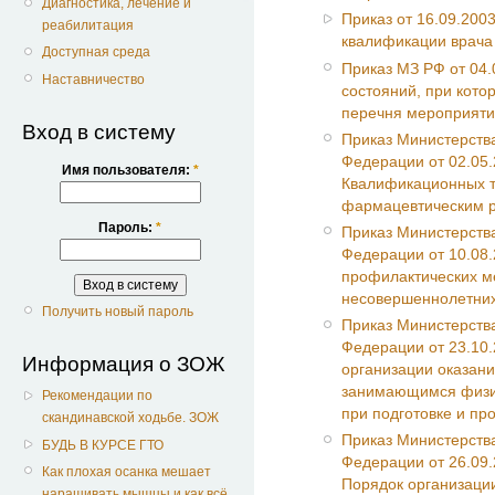
Диагностика, лечение и
Приказ от 16.09.2003
реабилитация
квалификации врача 
Доступная среда
Приказ МЗ РФ от 04.
Наставничество
состояний, при кото
перечня мероприяти
Вход в систему
Приказ Министерств
Федерации от 02.05
Имя пользователя:
*
Квалификационных т
фармацевтическим р
Пароль:
*
Приказ Министерств
Федерации от 10.08
профилактических м
несовершеннолетни
Получить новый пароль
Приказ Министерств
Федерации от 23.10
Информация о ЗОЖ
организации оказан
занимающимся физич
Рекомендации по
при подготовке и п
скандинавской ходьбе. ЗОЖ
Приказ Министерств
БУДЬ В КУРСЕ ГТО
Федерации от 26.09
Как плохая осанка мешает
Порядок организаци
наращивать мышцы и как всё