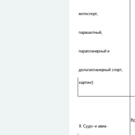
мотоспорт,
парашютный,
парапланерный и
дельтапланерный спорт,
картинг)
Вр
9. Судо- и авиа-