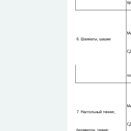
б
М
6. Шахматы, шашки
С
п
М
7. Настольный теннис,
С
бадминтон, теннис,