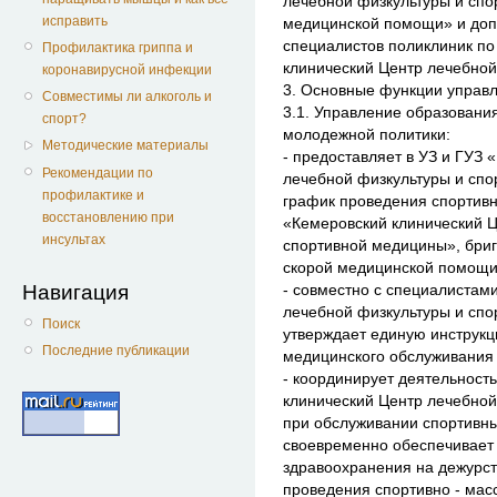
лечебной физкультуры и спо
исправить
медицинской помощи» и допу
специалистов поликлиник по
Профилактика гриппа и
клинический Центр лечебной
коронавирусной инфекции
3. Основные функции управ
Совместимы ли алкоголь и
3.1. Управление образования
спорт?
молодежной политики:
Методические материалы
- предоставляет в УЗ и ГУЗ
Рекомендации по
лечебной физкультуры и сп
профилактике и
график проведения спортивн
восстановлению при
«Кемеровский клинический Ц
инсультах
спортивной медицины», бриг
скорой медицинской помощи
- совместно с специалистам
Навигация
лечебной физкультуры и сп
Поиск
утверждает единую инструкц
Последние публикации
медицинского обслуживания
- координирует деятельност
клинический Центр лечебно
при обслуживании спортивны
своевременно обеспечивает
здравоохранения на дежурст
проведения спортивно - мас