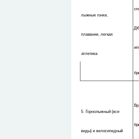
сп
лыжные гонки,
Д
плавание, легкая
ил
атлетика
бр
Вр
5. Горнолыжный (все
бр
виды) и велосипедный