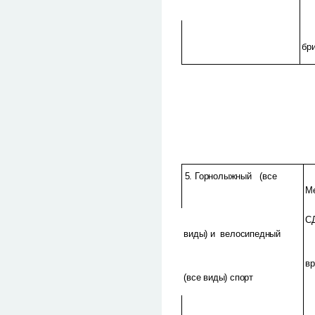
бр
5. Горнолыжный (все
М
С
виды) и велосипедный
в
(все виды) спорт