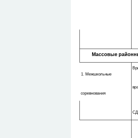
Массовые районны
Вр
1. Межшкольные
вр
соревнования
С