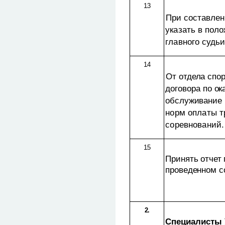
1.3
При составлен
указать в пол
главного судь
1.4
От отдела спо
договора по о
обслуживание 
норм оплаты т
соревнований.
1.5
Принять отчет 
проведенном с
2.
Специалисты 