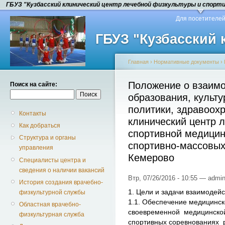
ГБУЗ "Кузбасский клинический центр лечебной физкультуры и спорт
Для посетителе
ГБУЗ "Кузбасский
Главная
›
Нормативные документы
›
Положение о взаим
Поиск на сайте:
образования, культ
политики, здравоох
Контакты
клинический центр 
Как добраться
спортивной медицин
Структура и органы
спортивно-массовых
управления
Кемерово
Специалисты центра и
сведения о наличии вакансий
Втр, 07/26/2016 - 10:55 — admin
История создания врачебно-
1. Цели и задачи взаимодей
физкультурной службы
1.1. Обеспечение медицинск
Областная врачебно-
своевременной медицинско
физкультурная служба
спортивных соревнованиях р