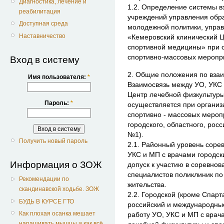
Диагностика, лечение и
1.2. Определение системы в
реабилитация
учреждений управления обра
Доступная среда
молодежной политики, управ
Наставничество
«Кемеровский клинический Ц
спортивной медицины» при 
спортивно-массовых меропр
Вход в систему
2. Общие положения по вза
Имя пользователя:
*
Взаимосвязь между УО, УКС 
Центр лечебной физкультур
Пароль:
*
осуществляется при органи
спортивно - массовых мероп
городского, областного, рос
№1).
Получить новый пароль
2.1. Районный уровень соре
УКС и МП с врачами городск
Информация о ЗОЖ
допуск к участию в соревнов
специалистов поликлиник по
Рекомендации по
жительства.
скандинавской ходьбе. ЗОЖ
2.2. Городской (кроме Спарт
БУДЬ В КУРСЕ ГТО
российский и международны
Как плохая осанка мешает
работу УО, УКС и МП с врач
наращивать мышцы и как всё