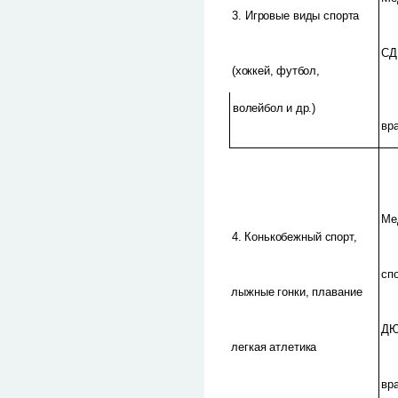
3. Игровые виды спорта
СД
(хоккей, футбол,
волейбол и др.)
вр
Ме
4. Конькобежный спорт,
сп
лыжные гонки, плавание
ДЮ
легкая атлетика
вр