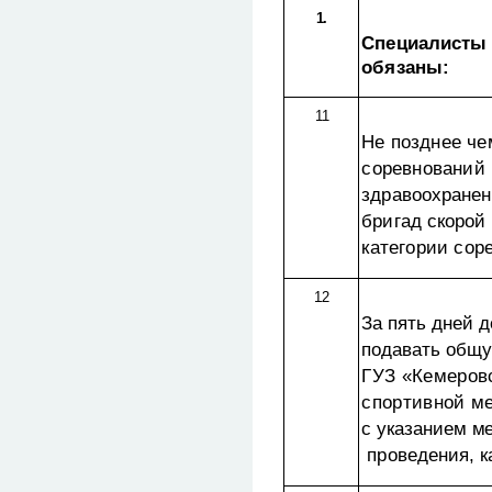
1.
Специалисты 
обязаны:
1.1
Не позднее че
соревнований 
здравоохранен
бригад
c
корой
категории сор
1.2
За пять дней 
подавать общу
ГУЗ «Кемеров
спортивной
ме
с указанием м
проведения, к