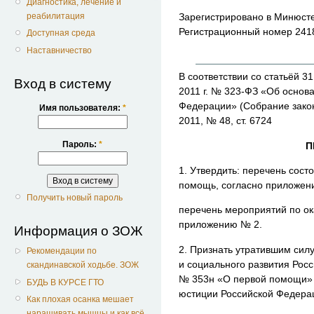
Диагностика, лечение и
Зарегистрировано в Минюсте
реабилитация
Регистрационный номер 241
Доступная среда
Наставничество
В соответствии со статьёй 3
Вход в систему
2011 г. № 323-ФЗ «Об основ
Федерации» (Собрание зако
Имя пользователя:
*
2011, № 48, ст. 6724
Пароль:
*
П
1. Утвердить:
перечень состо
помощь, согласно приложен
Получить новый пароль
перечень мероприятий по о
приложению № 2.
Информация о ЗОЖ
2. Признать утратившим сил
Рекомендации по
и социального развития Росс
скандинавской ходьбе. ЗОЖ
№ 353н «О первой помощи» 
БУДЬ В КУРСЕ ГТО
юстиции Российской Федерац
Как плохая осанка мешает
наращивать мышцы и как всё