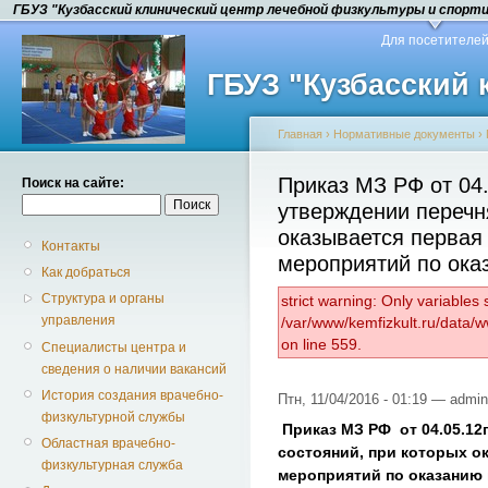
ГБУЗ "Кузбасский клинический центр лечебной физкультуры и спорт
Для посетителе
ГБУЗ "Кузбасский
Главная
›
Нормативные документы
›
Приказ МЗ РФ от 04
Поиск на сайте:
утверждении перечн
оказывается первая
Контакты
мероприятий по ока
Как добраться
Структура и органы
strict warning: Only variables
управления
/var/www/kemfizkult.ru/data/
on line 559.
Специалисты центра и
сведения о наличии вакансий
История создания врачебно-
Птн, 11/04/2016 - 01:19 — admin
физкультурной службы
Приказ МЗ РФ от 04.05.12
Областная врачебно-
состояний, при которых о
физкультурная служба
мероприятий по оказанию