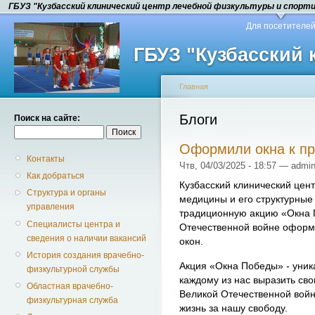
ГБУЗ "Кузбасский клинический центр лечебной физкультуры и спорт
Для посетителе
ГБУЗ "Кузбасский
Главная
Блоги
Поиск на сайте:
Оформили окна к п
Контакты
Чтв, 04/03/2025 - 18:57 — admin
Как добраться
Кузбасский клинический цен
Структура и органы
медицины и его структурные
управления
традиционную акцию «Окна 
Специалисты центра и
Отечественной войне оформ
сведения о наличии вакансий
окон.
История создания врачебно-
Акция «Окна Победы» - уник
физкультурной службы
каждому из нас выразить св
Областная врачебно-
Великой Отечественной войны
физкультурная служба
жизнь за нашу свободу.