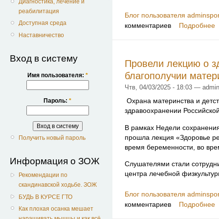
Диагностика, лечение и
реабилитация
Блог пользователя adminspor
Доступная среда
комментариев
Подробнее
Наставничество
Вход в систему
Провели лекцию о з
благополучии матер
Имя пользователя:
*
Чтв, 04/03/2025 - 18:03 — admin
Охрана материнства и детст
Пароль:
*
здравоохранении Российско
В рамках Недели сохранения
прошла лекция «Здоровье ре
Получить новый пароль
время беременности, во вре
Информация о ЗОЖ
Слушателями стали сотрудни
центра лечебной физкультур
Рекомендации по
скандинавской ходьбе. ЗОЖ
Блог пользователя adminspor
БУДЬ В КУРСЕ ГТО
комментариев
Подробнее
Как плохая осанка мешает
наращивать мышцы и как всё