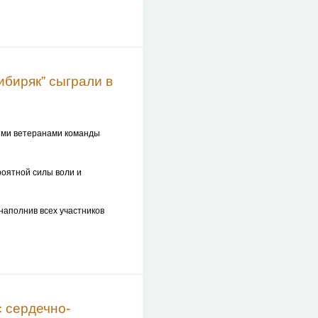
ибиряк” сыграли в
ыми ветеранами команды
роятной силы воли и
наполнив всех участников
с сердечно-