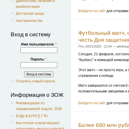
Диагностика, лечение и
реабилитация
Войдите на сайт
для отправки
Доступная среда
Наставничество
Футбольный матч, 
Вход в систему
честь Дня защитни
Имя пользователя:
*
Птн, 02/21/2025 - 21:54 — adminsp
Сегодня, 21 февраля, состоя
Пароль:
*
“Кузбасс” и командой инвалид
Этот матч – не просто игра, 
стремления к победе.
Получить новый пароль
Матч завершился со счетом 6:
положительными эмоциями и в
Информация о ЗОЖ
Рекомендации по
Войдите на сайт
для отправки
скандинавской ходьбе. ЗОЖ
БУДЬ В КУРСЕ ГТО
Как плохая осанка мешает
Более 680 млн рубл
наращивать мышцы и как всё