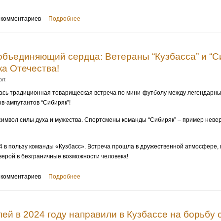
 комментариев
Подробнее
объединяющий сердца: Ветераны “Кузбасса” и “С
ка Отечества!
ort
лась традиционная товарищеская встреча по мини-футболу между легендарн
ов-ампутантов “Сибиряк”!
а символ силы духа и мужества. Спортсмены команды “Сибиряк” – пример неве
4 в пользу команды «Кузбасс». Встреча прошла в дружественной атмосфере, 
ерой в безграничные возможности человека!
 комментариев
Подробнее
ей в 2024 году направили в Кузбассе на борьбу 