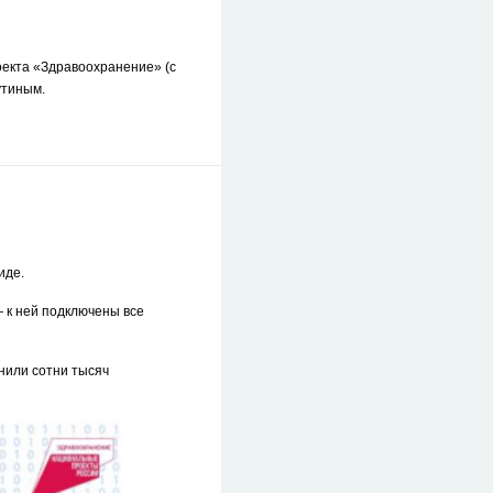
оекта «Здравоохранение» (с
утиным.
иде.
 к ней подключены все
нили сотни тысяч