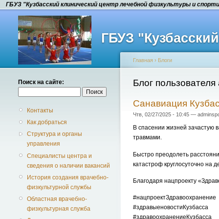
ГБУЗ "Кузбасский клинический центр лечебной физкультуры и спорт
ГБУЗ "Кузбасски
Главная
›
Блоги
Блог пользователя 
Поиск на сайте:
Санавиация Кузбас
Контакты
Чтв, 02/27/2025 - 10:45 — adminspo
Как добраться
В спасении жизней зачастую 
Структура и органы
травмами.
управления
Быстро преодолеть расстояни
Специалисты центра и
катастроф круглосуточно на д
сведения о наличии вакансий
История создания врачебно-
Благодаря нацпроекту «Здрав
физкультурной службы
#нацпроектЗдравоохранение
Областная врачебно-
#здравыеновостиКузбасса
физкультурная служба
#здравоохранениеКузбасса