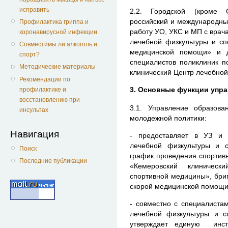
исправить
2.2. Городской (кроме С
российский и международны
Профилактика гриппа и
работу УО, УКС и МП с врач
коронавирусной инфекции
лечебной физкультуры и сп
Совместимы ли алкоголь и
медицинской помощи» и д
спорт?
специалистов поликлиник п
Методические материалы
клинический Центр лечебной
Рекомендации по
3. Основные функции упр
профилактике и
восстановлению при
3.1. Управление образова
инсультах
молодежной политики:
Навигация
- предоставляет в УЗ и 
лечебной физкультуры и 
Поиск
график проведения спортив
Последние публикации
«Кемеровский клиничес
спортивной медицины», бри
скорой медицинской помощи
- совместно с специалиста
лечебной физкультуры и с
утверждает единую инст