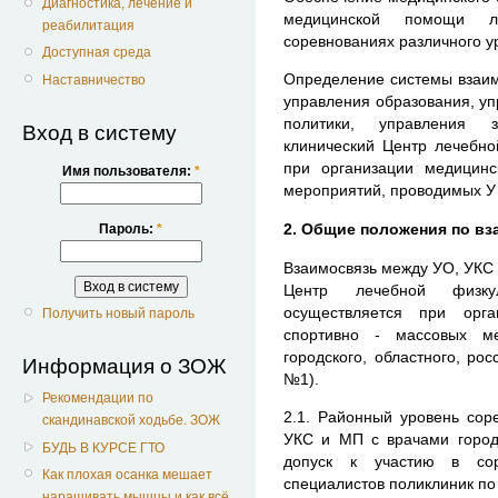
Диагностика, лечение и
медицинской помощи л
реабилитация
соревнованиях различного у
Доступная среда
Определение системы взаим
Наставничество
управления образования, уп
политики, управления з
Вход в систему
клинический Центр лечебно
при организации медицинс
Имя пользователя:
*
мероприятий, проводимых У
2. Общие положения по в
Пароль:
*
Взаимосвязь между УО, УКС 
Центр лечебной физку
осуществляется при орга
Получить новый пароль
спортивно - массовых ме
городского, областного, ро
Информация о ЗОЖ
№1).
Рекомендации по
2.1. Районный уровень сор
скандинавской ходьбе. ЗОЖ
УКС и МП с врачами городс
БУДЬ В КУРСЕ ГТО
допуск к участию в со
Как плохая осанка мешает
специалистов поликлиник по
наращивать мышцы и как всё