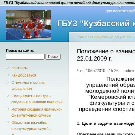
ГБУЗ "Кузбасский клинический центр лечебной физкультуры и спорт
Для посетителе
ГБУЗ "Кузбасский
Главная
›
Нормативные документы
›
Положение о взаимо
Поиск на сайте:
22.01.2009 г.
Контакты
Чтв, 10/07/2010 - 15:26 — admin
Как добраться
Положение
Структура и органы
управлений образ
управления
молодежной полит
"Кемеровский кл
Специалисты центра и
физкультуры и 
сведения о наличии вакансий
проведении спортив
История создания врачебно-
физкультурной службы
Областная врачебно-
1. Цели и задачи взаимод
физкультурная служба
Обеспечение медицинского 