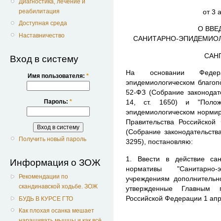
Диагностика, лечение и
от 3 
реабилитация
Доступная среда
О ВВЕ
Наставничество
САНИТАРНО-ЭПИДЕМИОЛ
САНП
Вход в систему
На основании Федер
Имя пользователя:
*
эпидемиологическом благопо
52-ФЗ (Собрание законодат
Пароль:
*
14, ст. 1650) и "Полож
эпидемиологическом нормир
Правительства Российской
(Собрание законодательства
Получить новый пароль
3295), постановляю:
1. Ввести в действие сан
Информация о ЗОЖ
нормативы "Санитарно-
Рекомендации по
учреждениям дополнительно
скандинавской ходьбе. ЗОЖ
утвержденные Главным г
Российской Федерации 1 апре
БУДЬ В КУРСЕ ГТО
Как плохая осанка мешает
наращивать мышцы и как всё