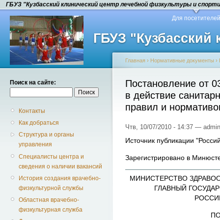
ГБУЗ "Кузбасский клинический центр лечебной физкультуры и спорт
Для посетителе
ГБУЗ "Кузбасский
Главная
›
Нормативные документы
›
Постановление от 03
Поиск на сайте:
в действие санитар
правил и нормативо
Контакты
Как добраться
Чтв, 10/07/2010 - 14:37 — admin
Структура и органы
Источник публикации "Россий
управления
Специалисты центра и
Зарегистрировано в Минюсте
сведения о наличии вакансий
МИНИСТЕРСТВО ЗДРАВО
История создания врачебно-
ГЛАВНЫЙ ГОСУДА
физкультурной службы
РОССИ
Областная врачебно-
физкультурная служба
ПО