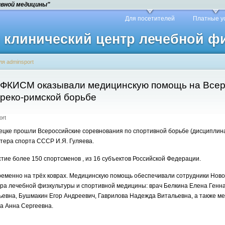
ивной медицины"
Для посетителей
Платные у
й клинический центр лечебной 
ля adminsport
ФКИСМ оказывали медицинскую помощь на Всер
греко-римской борьбе
ort
нецке прошли Всероссийские соревнования по спортивной борьбе (дисциплина
тера спорта СССР И.Я. Гуляева.
тие более 150 спортсменов , из 16 субъектов Российской Федерации.
еменно на трёх коврах. Медицинскую помощь обеспечивали сотрудники Ново
нтра лечебной физкультуры и спортивной медицины: врач Белкина Елена Ген
ьевна, Бушмакин Егор Андреевич, Гаврилова Надежда Витальевна, а также м
а Анна Сергеевна.