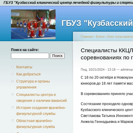
ГБУЗ "Кузбасский клинический центр лечебной физкультуры и спорт
ГБУЗ "Кузбасски
Главная
›
Блоги
›
Блог пользовате
Специалисты ККЦЛ
Поиск на сайте:
соревнованиях по 
Контакты
Пнд, 10/21/2024 - 13:18 — adminsp
Как добраться
С 18 по 20 октября в Новокуз
Структура и органы
юниоров до 18 лет памяти мас
управления
В соревнованиях приняло учас
Специалисты центра и
сведения о наличии вакансий
Состязание проходило одновр
История создания врачебно-
Кузбасского клинического це
физкультурной службы
Светлакова Татьяна Иннокент
Областная врачебно-
Анжела Геннадьевна и Марков
физкультурная служба