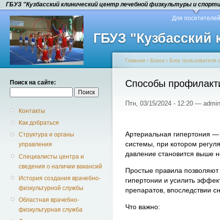
ГБУЗ "Кузбасский клинический центр лечебной физкультуры и спорт
Для посетителе
ГБУЗ "Кузбасский
Главная
›
Блоги
›
Блог пользователя 
Способы профилакти
Поиск на сайте:
Птн, 03/15/2024 - 12:20 — admin
Контакты
Как добраться
Артериальная гипертония —
Структура и органы
системы, при котором регул
управления
давление становится выше 
Специалисты центра и
сведения о наличии вакансий
Простые правила позволяют
История создания врачебно-
гипертонии и усилить эффек
физкультурной службы
препаратов, впоследствии сн
Областная врачебно-
Что важно:
физкультурная служба