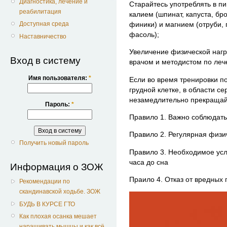
Диагностика, лечение и
Старайтесь употреблять в п
реабилитация
калием (шпинат, капуста, бр
финики) и магнием (отруби, 
Доступная среда
фасоль);
Наставничество
Увеличение физической нагр
Вход в систему
врачом и методистом по леч
Имя пользователя:
*
Если во время тренировки 
грудной клетке, в области с
незамедлительно прекращайт
Пароль:
*
Правило 1. Важно соблюдат
Правило 2. Регулярная физи
Получить новый пароль
Правило 3. Необходимое усл
часа до сна
Информация о ЗОЖ
Праило 4. Отказ от вредных 
Рекомендации по
скандинавской ходьбе. ЗОЖ
БУДЬ В КУРСЕ ГТО
Как плохая осанка мешает
наращивать мышцы и как всё