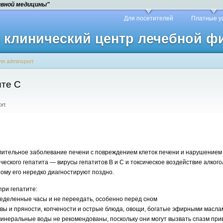
ивной медицины"
Для посетителей
Платные у
й клинический центр лечебной 
ля adminsport
ите С
ort
лительное заболевание печени с повреждением клеток печени и нарушением
ческого гепатита — вирусы гепатитов В и С и токсическое воздействие алког
ому его нередко диагностируют поздно.
ри гепатите:
ределенные часы и не переедать, особенно перед сном
авы и пряности, копчености и острые блюда, овощи, богатые эфирными маслами
минеральные воды не рекомендованы, поскольку они могут вызвать спазм при