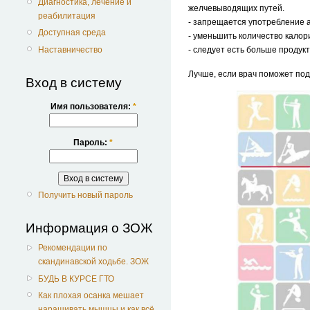
Диагностика, лечение и
желчевыводящих путей.
реабилитация
- запрещается употребление 
Доступная среда
- уменьшить количество калор
Наставничество
- следует есть больше продук
Лучше, если врач поможет по
Вход в систему
Имя пользователя:
*
Пароль:
*
Получить новый пароль
Информация о ЗОЖ
Рекомендации по
скандинавской ходьбе. ЗОЖ
БУДЬ В КУРСЕ ГТО
Как плохая осанка мешает
наращивать мышцы и как всё