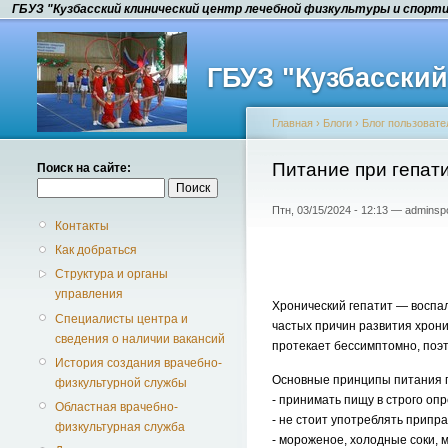
ГБУЗ "Кузбасский клинический центр лечебной физкультуры и спорт
ГБУЗ "Кузбасски
Главная
›
Блоги
›
Блог пользовате
Питание при гепат
Поиск на сайте:
Птн, 03/15/2024 - 12:13 — adminsp
Контакты
Как добраться
Структура и органы
управления
Хронический гепатит — воспа
Специалисты центра и
частых причин развития хрони
сведения о наличии вакансий
протекает бессимптомно, поэт
История создания врачебно-
Основные принципы питания п
физкультурной службы
- принимать пищу в строго оп
Областная врачебно-
- не стоит употреблять припр
физкультурная служба
- мороженое, холодные соки, 