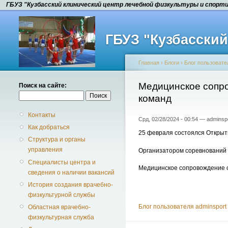
ГБУЗ "Кузбасский клинический центр лечебной физкультуры и спорт
ГБУЗ "Кузбасски
Главная
›
Блоги
›
Блог пользовате
Медицинское сопро
Поиск на сайте:
команд
Контакты
Срд, 02/28/2024 - 00:54 — adminsp
Как добраться
25 февраля состоялся Открыт
Структура и органы
управления
Организатором соревнований 
Специалисты центра и
Медицинское сопровождение 
сведения о наличии вакансий
История создания врачебно-
физкультурной службы
Блог пользователя adminsport
Областная врачебно-
физкультурная служба