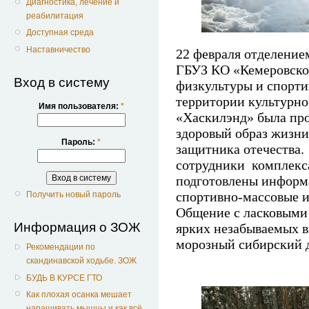
Диагностика, лечение и
реабилитация
Доступная среда
Наставничество
22 февраля отделени
ГБУЗ КО «Кемеровско
Вход в систему
физкультуры и спорт
территории культурно
Имя пользователя:
*
«Хаскилэнд» была про
здоровый образ жизн
Пароль:
*
защитника отечества.
сотрудники комплекса
подготовлены информ
спортивно-массовые и
Получить новый пароль
Общение с ласковыми
Информация о ЗОЖ
ярких незабываемых в
морозный сибирский д
Рекомендации по
скандинавской ходьбе. ЗОЖ
БУДЬ В КУРСЕ ГТО
Как плохая осанка мешает
наращивать мышцы и как всё