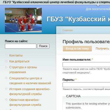
ГБУЗ "Кузбасский клинический центр лечебной физкультуры и спорт
Для посетителе
ГБУЗ "Кузбасский
Главная
Профиль пользовате
Поиск на сайте:
Вход в систему
Получить
Контакты
Имя пользователя:
*
Как добраться
Структура и органы
Укажите ваше имя на сайте ГБУЗ "Кузб
управления
спортивной медицины".
Специалисты центра и
Пароль:
*
сведения о наличии вакансий
История создания врачебно-
Укажите пароль, соответствующий ваш
физкультурной службы
CAPTCHA
Областная врачебно-
This question is for testing whether
физкультурная служба
submissions.