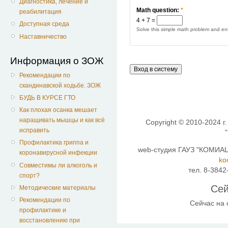
Диагностика, лечение и
Math question:
*
реабилитация
4 + 7 =
Доступная среда
Solve this simple math problem and ente
Наставничество
Информация о ЗОЖ
Рекомендации по
скандинавской ходьбе. ЗОЖ
БУДЬ В КУРСЕ ГТО
Как плохая осанка мешает
наращивать мышцы и как всё
Copyright © 2010-2024 г.
исправить
Профилактика гриппа и
web-студия ГАУЗ "КОМИАЦ"
коронавирусной инфекции
ko
Совместимы ли алкоголь и
тел. 8-3842
спорт?
Сей
Методические материалы
Рекомендации по
Сейчас на
профилактике и
восстановлению при