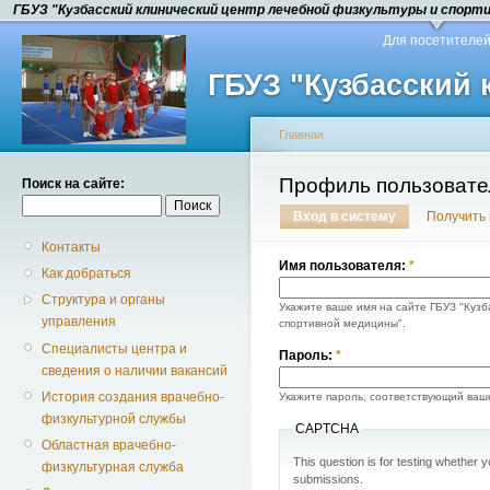
ГБУЗ "Кузбасский клинический центр лечебной физкультуры и спорт
Для посетителе
ГБУЗ "Кузбасский
Главная
Профиль пользовате
Поиск на сайте:
Вход в систему
Получить
Контакты
Имя пользователя:
*
Как добраться
Структура и органы
Укажите ваше имя на сайте ГБУЗ "Кузб
управления
спортивной медицины".
Специалисты центра и
Пароль:
*
сведения о наличии вакансий
История создания врачебно-
Укажите пароль, соответствующий ваш
физкультурной службы
CAPTCHA
Областная врачебно-
This question is for testing whether
физкультурная служба
submissions.