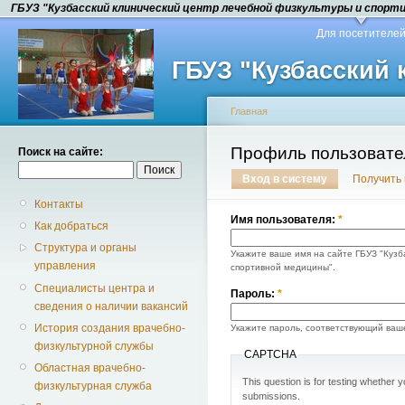
ГБУЗ "Кузбасский клинический центр лечебной физкультуры и спорт
Для посетителе
ГБУЗ "Кузбасский
Главная
Профиль пользовате
Поиск на сайте:
Вход в систему
Получить
Контакты
Имя пользователя:
*
Как добраться
Структура и органы
Укажите ваше имя на сайте ГБУЗ "Кузб
управления
спортивной медицины".
Специалисты центра и
Пароль:
*
сведения о наличии вакансий
История создания врачебно-
Укажите пароль, соответствующий ваш
физкультурной службы
CAPTCHA
Областная врачебно-
This question is for testing whether
физкультурная служба
submissions.