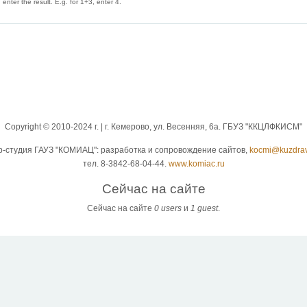
enter the result. E.g. for 1+3, enter 4.
Copyright © 2010-2024 г. | г. Кемерово, ул. Весенняя, 6а. ГБУЗ "ККЦЛФКИСМ"
b-студия ГАУЗ "КОМИАЦ": разработка и сопровождение сайтов,
kocmi@kuzdrav
тел. 8-3842-68-04-44.
www.komiac.ru
Сейчас на сайте
Сейчас на сайте
0 users
и
1 guest
.