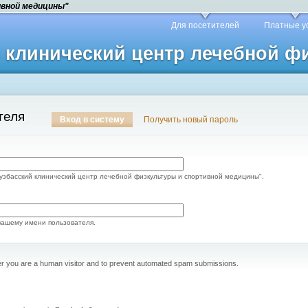
ивной медицины"
Для посетителей
Платные у
й клинический центр лечебной 
теля
Вход в систему
Получить новый пароль
узбасский клинический центр лечебной физкультуры и спортивной медицины".
вашему имени пользователя.
ther you are a human visitor and to prevent automated spam submissions.