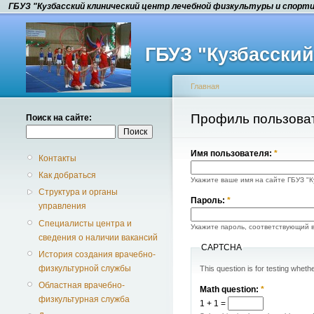
ГБУЗ "Кузбасский клинический центр лечебной физкультуры и спорт
ГБУЗ "Кузбасски
Главная
Профиль пользова
Поиск на сайте:
Имя пользователя:
*
Контакты
Как добраться
Укажите ваше имя на сайте ГБУЗ "К
Структура и органы
Пароль:
*
управления
Специалисты центра и
Укажите пароль, соответствующий 
сведения о наличии вакансий
CAPTCHA
История создания врачебно-
физкультурной службы
This question is for testing whe
Областная врачебно-
Math question:
*
физкультурная служба
1 + 1 =