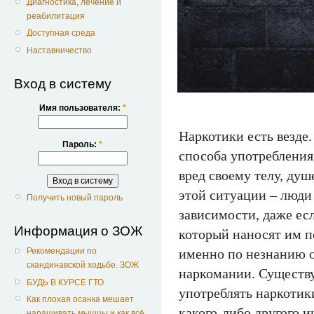
Диагностика, лечение и
реабилитация
Доступная среда
Наставничество
Вход в систему
Имя пользователя:
*
Наркотики есть везде
Пароль:
*
способа употребления
вред своему телу, душ
этой ситуации – люди 
Получить новый пароль
зависимости, даже есл
Информация о ЗОЖ
который наносят им п
именно по незнанию 
Рекомендации по
скандинавской ходьбе. ЗОЖ
наркомании. Существу
БУДЬ В КУРСЕ ГТО
употреблять наркотик
Как плохая осанка мешает
какого-либо другого и
наращивать мышцы и как всё