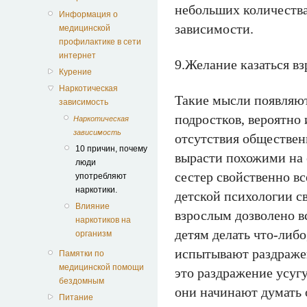
небольших количества
Информация о
зависимости.
медицинской
профилактике в сети
интернет
9.Желание казаться в
Курение
Наркотическая
Такие мысли появляют
зависимость
подростков, вероятно 
Наркотическая
зависимость
отсутствия обществен
10 причин, почему
вырасти похожими на 
люди
сестер свойственно в
употребляют
наркотики.
детской психологии св
Влияние
взрослым дозволено в
наркотиков на
детям делать что-либо
организм
испытывают раздраже
Памятки по
медицинской помощи
это раздражение усугу
бездомным
они начинают думать 
Питание