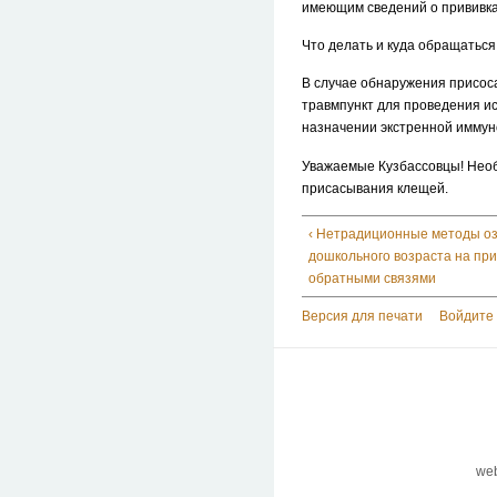
имеющим сведений о прививк
Что делать и куда обращатьс
В случае обнаружения присос
травмпункт для проведения и
назначении экстренной имму
Уважаемые Кузбассовцы! Необ
присасывания клещей.
‹ Нетрадиционные методы о
дошкольного возраста на пр
обратными связями
Версия для печати
Войдите 
we