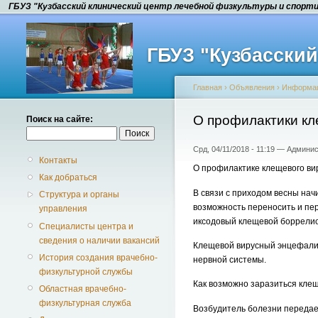
ГБУЗ "Кузбасский клинический центр лечебной физкультуры и спорт
ГБУЗ "Кузбасски
Главная
›
Объявления
›
Информа
О профилактики кл
Поиск на сайте:
Срд, 04/11/2018 - 11:19 — Админи
Контакты
О профилактике клещевого в
Как добраться
В связи с приходом весны нач
Структура и органы
возможность переносить и пе
управления
иксодовый клещевой боррелио
Специалисты центра и
сведения о наличии вакансий
Клещевой вирусный энцефали
История создания врачебно-
нервной системы.
физкультурной службы
Как возможно заразиться кл
Областная врачебно-
физкультурная служба
Возбудитель болезни передае