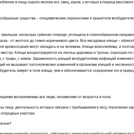
реблении в пищу сырого молока коз, овец, коров, у которых в период массово
ообразные существа – специфические переносчики и хранители возбудителе
 овальная, несколько суженая спереди, уплощена в спиннобрюшном направл
раска - от желтого до темно-коричневого цвета. Все иксодовые клещи – облиг
ля кровососания могут нападать и на человека. Клещи влаголюбивы, и поэто
 местах. Клещи концентрируются на лесных дорожках и тропах, поросших по
в, с травы, с земли. Зараженность клещей возбудителями инфекций изменяетс
ий не вызывают патологических изменений в организме клещей и численност
будитель зимует в теле клеща, чем и обеспечивается сохранение его в приро
циями восприимчивы все люди, независимо от возраста и пола.
ы лица, деятельность которых связана с пребыванием в лесу. Население з
-огородных участках.
олезни?
весенне-осенняя сезонность, связанная с периодом наибольшей активности