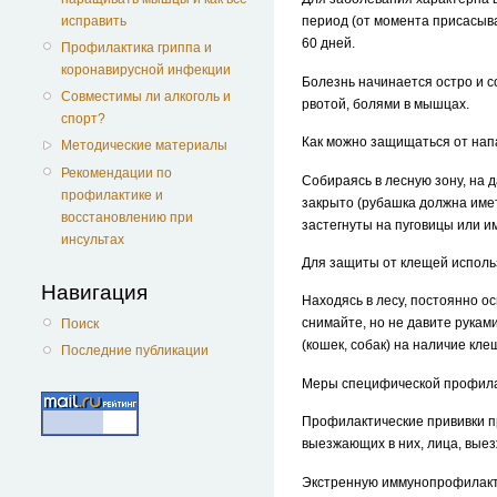
исправить
период (от момента присасыва
60 дней.
Профилактика гриппа и
коронавирусной инфекции
Болезнь начинается остро и с
Совместимы ли алкоголь и
рвотой, болями в мышцах.
спорт?
Как можно защищаться от нап
Методические материалы
Рекомендации по
Собираясь в лесную зону, на 
профилактике и
закрыто (рубашка должна имет
восстановлению при
застегнуты на пуговицы или 
инсультах
Для защиты от клещей исполь
Навигация
Находясь в лесу, постоянно о
снимайте, но не давите руками
Поиск
(кошек, собак) на наличие кле
Последние публикации
Меры специфической профилак
Профилактические прививки п
выезжающих в них, лица, вые
Экстренную иммунопрофилакти