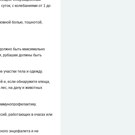
уток, с колебаниями от 1 до
ловной болью, тошнотой,
о должно быть максимально
ки, рубашки должны быть
 участки тела и одежду.
й и, если обнаружите клеща,
 лес, на дачу и животных
 иммунопрофилактику.
сий, работающих в очагах или
ного энцефалита и не