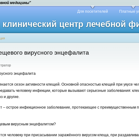
ивной медицины"
Для посетителей
Платные у
й клинический центр лечебной 
ция
ещевого вирусного энцефалита
стратор
ирусного энцефалита
инается сезон активности клещей. Основной опасностью клещей при укусе че
редавать человеку инфекции, которые вызывают серьезные заболевания: кл
з и другие.
т – острое инфекционное заболевание, протекающее с преимущественным 
ещевым вирусным энцефалитом?
тся человеку при присасывании заражённого вирусом клеща, при раздавлив