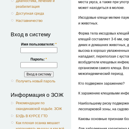
Диагностика, лечение и
места укуса, а также при упот
реабилитация
может находиться в молоке.
Доступная среда
Иксодовые клещи мелкие паук
Наставничество
и животных.
Форма тела иксодовых клещей
Вход в систему
клещей составляет 3-6 мм, ок
Имя пользователя:
*
диких и домашних животных, д
высока в хорошо увлажненных
нападают, переползая с кусто
Пароль:
*
возбудители клещевых инфекц
организмом самого клеща. Воз
межэпидемический период.
Получить новый пароль
Кто подвержен заражению?
К заражению клещевыми инфек
Информация о ЗОЖ
Рекомендации по
Наибольшему риску подвержен
скандинавской ходьбе. ЗОЖ
лесопарковой зоны, на садово
БУДЬ В КУРСЕ ГТО
Каковы основные признаки б
Как плохая осанка мешает
наращивать мышцы и как всё
Для заболевания характерна 