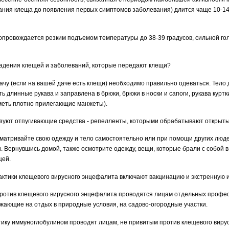
ния клеща до появления первых симптомов заболевания) длится чаще 10-14 с
опровождается резким подъемом температуры до 38-39 градусов, сильной го
адения клещей и заболеваний, которые передают клещи?
дачу (если на вашей даче есть клещи) необходимо правильно одеваться. Тел
ь длинные рукава и заправлена в брюки, брюки в носки и сапоги, рукава курт
иметь плотно прилегающие манжеты).
зуют отпугивающие средства - репелленты, которыми обрабатывают открытые
сматривайте свою одежду и тело самостоятельно или при помощи других люде
. Вернувшись домой, также осмотрите одежду, вещи, которые брали с собой в
щей.
тики клещевого вирусного энцефалита включают вакцинацию и экстренную
ротив клещевого вирусного энцефалита проводятся лицам отдельных профес
зжающие на отдых в природные условия, на садово-огородные участки.
ку иммуноглобулином проводят лицам, не привитым против клещевого вирус