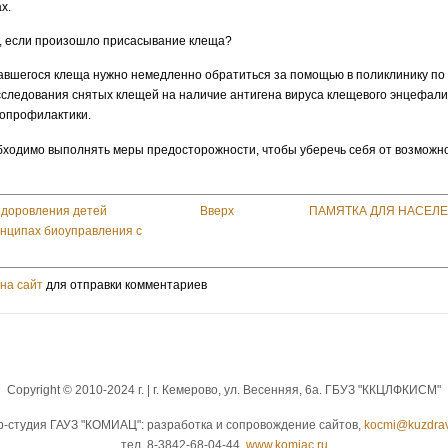
ах.
я, если произошло присасывание клеща?
авшегося клеща нужно немедленно обратиться за помощью в поликлинику по 
сследования снятых клещей на наличие антигена вируса клещевого энцефали
нопрофилактики.
ходимо выполнять меры предосторожности, чтобы уберечь себя от возможно
здоровления детей
Вверх
ПАМЯТКА ДЛЯ НАСЕЛ
инципах биоуправления с
на сайт
для отправки комментариев
Copyright © 2010-2024 г. | г. Кемерово, ул. Весенняя, 6а. ГБУЗ "ККЦЛФКИСМ"
b-студия ГАУЗ "КОМИАЦ": разработка и сопровождение сайтов,
kocmi@kuzdrav
тел. 8-3842-68-04-44.
www.komiac.ru