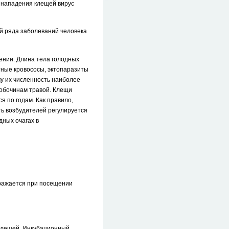
го нападения клещей вирус
й ряда заболеваний человека
ении. Длина тела голодных
атные кровососы, эктопаразиты
му их численность наиболее
 обочинам травой. Клещи
я по годам. Как правило,
ь возбудителей регулируется
дных очагах в
аражается при посещении
 клещей. Инкубационный