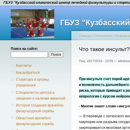
ГБУЗ "Кузбасский клинический центр лечебной физкультуры и спорт
ГБУЗ "Кузбасски
Главная
›
Объявления
›
Информа
Что такое инсульт?
Поиск на сайте:
Пнд, 10/17/2016 - 19:59 — adminsp
Контакты
Как добраться
При инсульте счет порой иде
Структура и органы
и возможность дальнейшего в
управления
риска, которые приводят к р
Специалисты центра и
неврологии с курсом нейрох
сведения о наличии вакансий
История создания врачебно-
- Многие знают слово «инсуль
физкультурной службы
— В переводе с латинского ин
Областная врачебно-
закупорки или разрыва сосудо
физкультурная служба
закупоривается мозговая артер