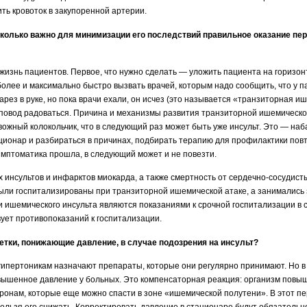
ть кровоток в закупоренной артерии.
асколько важно для минимизации его последствий правильное оказание пе
жизнь пациентов. Первое, что нужно сделать — уложить пациента на горизон
более и максимально быстро вызвать врачей, которым надо сообщить, что у п
парез в руке, но пока врачи ехали, он исчез (это называется «транзиторная и
повод радоваться. Причина и механизмы развития транзиторной ишемическо
ожный колокольчик, что в следующий раз может быть уже инсульт. Это — набат
ационар и разбираться в причинах, подбирать терапию для профилактики пов
имптоматика прошла, в следующий может и не повезти.
х инсультов и инфарктов миокарда, а также смертность от сердечно-сосудис
были госпитализированы при транзиторной ишемической атаке, а занимались
и ишемического инсульта являются показаниями к срочной госпитализации в 
вует противопоказаний к госпитализации.
етки, понижающие давление, в случае подозрения на инсульт?
ипертоникам назначают препараты, которые они регулярно принимают. Но в 
вышенное давление у больных. Это компенсаторная реакция: организм повы
йронам, которые еще можно спасти в зоне «ишемической полутени». В этот п