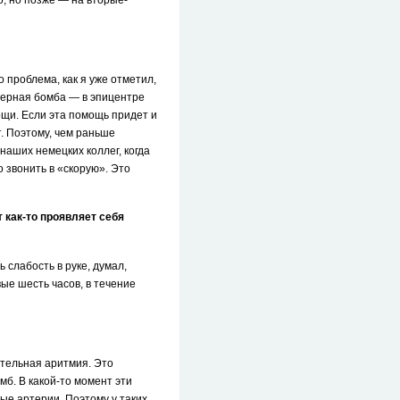
о, но позже — на вторые-
 проблема, как я уже отметил,
дерная бомба — в эпицентре
ощи. Если эта помощь придет и
т. Поэтому, чем раньше
наших немецких коллег, когда
 звонить в «скорую». Это
т как-то проявляет себя
 слабость в руке, думал,
ые шесть часов, в течение
тельная аритмия. Это
мб. В какой-то момент эти
ые артерии. Поэтому у таких