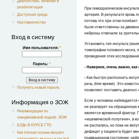
Диагностика, лечение и
реабилитация
При геморрагическом инсульт
артерия. В результате кровь п
Доступная среда
потому что при этом погибает
Наставничество
были ответственны за движени
нейроны отвечали за зрительн
Вход в систему
Установить тип инсульта (иш
Имя пользователя:
*
томографии головного мозга, 
проведения этих исследовани
Пароль:
*
- Наверное, очень важно, ка
-
Как быстро распознать инсул
речь, time-время). Это извес
Получить новый пароль
позволяет поставить диагноз 
Если у человека наблюдается 
Информация о ЗОЖ
не реагирует на обращенную к
Рекомендации по
является временной фактор. П
скандинавской ходьбе. ЗОЖ
«ишемической полутени», в к
БУДЬ В КУРСЕ ГТО
не распались, но пока не мог
дефицит у пациента будет мен
Как плохая осанка мешает
подвешенном состоянии, нейро
наращивать мышцы и как всё