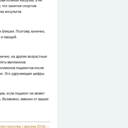
вительная нагрузка, а не
у, что занятия спортом
ка инсультов.
бляшек. Поэтому, конечно,
 и овощей.
онечно, на другие возрастные
 пять миллионов
миллионов пациентов после
ни. Это удручающие цифры.
рука, если пациент не может
ь. Возможно, именно от ваших
лиз прогулка с врачом 2016г. ›