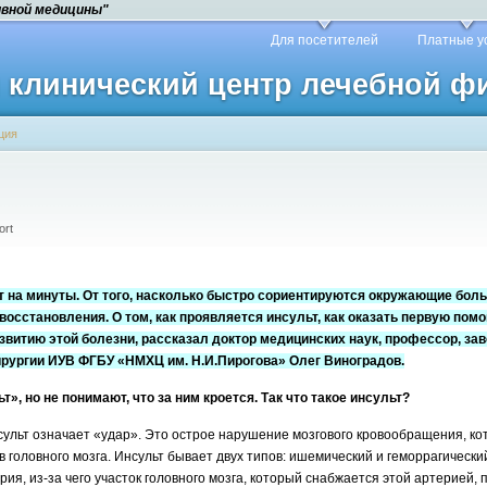
ивной медицины"
Для посетителей
Платные у
й клинический центр лечебной 
ция
ort
т на минуты. От того, насколько быстро сориентируются окружающие боль
осстановления. О том, как проявляется инсульт, как оказать первую помо
азвитию этой болезни, рассказал доктор медицинских наук, профессор, 
ирургии ИУВ ФГБУ «НМХЦ им. Н.И.Пирогова» Олег Виноградов.
т», но не понимают, что за ним кроется. Так что такое инсульт?
сульт означает «удар». Это острое нарушение мозгового кровообращения, ко
в головного мозга. Инсульт бывает двух типов: ишемический и геморрагическ
ия, из-за чего участок головного мозга, который снабжается этой артерией, п