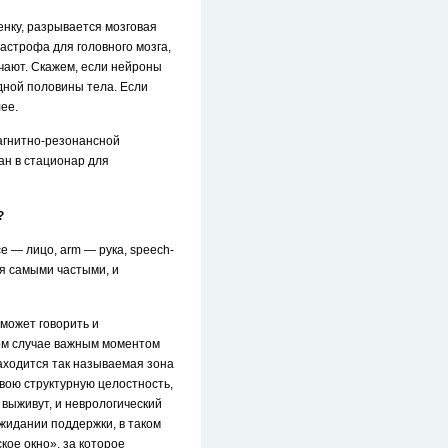
нку, разрывается мозговая
тастрофа для головного мозга,
ечают. Скажем, если нейроны
одной половины тела. Если
ее.
магнитно-резонансной
ан в стационар для
?
e — лицо, arm — рука, speech-
ся самыми частыми, и
 может говорить и
том случае важным моментом
находится так называемая зона
вою структурную целостность,
 выживут, и неврологический
ожидании поддержки, в таком
кое окно», за которое