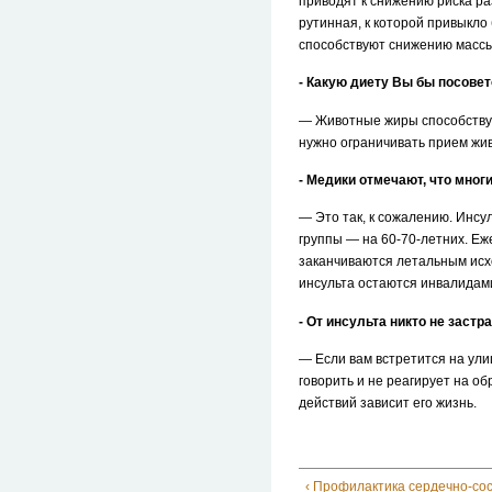
приводят к снижению риска ра
рутинная, к которой привыкло 
способствуют снижению массы 
- Какую диету Вы бы посове
— Животные жиры способствую
нужно ограничивать прием жи
- Медики отмечают, что мног
— Это так, к сожалению. Инсул
группы — на 60-70-летних. Еж
заканчиваются летальным исх
инсульта остаются инвалидам
- От инсульта никто не заст
— Если вам встретится на улиц
говорить и не реагирует на о
действий зависит его жизнь.
‹ Профилактика сердечно-со