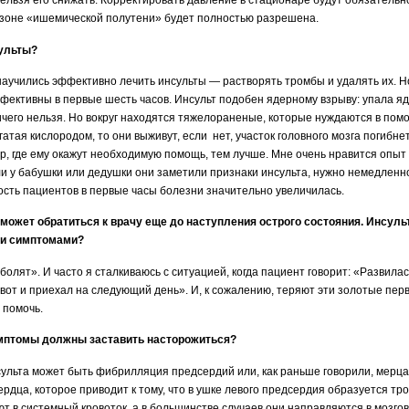
нельзя его снижать. Корректировать давление в стационаре будут обязательн
 в зоне «ишемической полутени» будет полностью разрешена.
сульты?
учились эффективно лечить инсульты — растворять тромбы и удалять их. Но
ффективны в первые шесть часов. Инсульт подобен ядерному взрыву: упала я
ничего нельзя. Но вокруг находятся тяжелораненые, которые нуждаются в пом
гатая кислородом, то они выживут, если нет, участок головного мозга погибне
р, где ему окажут необходимую помощь, тем лучше. Мне очень нравится опыт 
и у бабушки или дедушки они заметили признаки инсульта, нужно немедленно
ость пациентов в первые часы болезни значительно увеличилась.
к может обратиться к врачу еще до наступления острого состояния. Инсуль
ми симптомами?
олят». И часто я сталкиваюсь с ситуацией, когда пациент говорит: «Развилась
 вот и приехал на следующий день». И, к сожалению, теряют эти золотые перв
 помочь.
имптомы должны заставить насторожиться?
ульта может быть фибрилляция предсердий или, как раньше говорили, мерца
дца, которое приводит к тому, что в ушке левого предсердия образуется тро
 в системный кровоток, а в большинстве случаев они направляются в мозгов