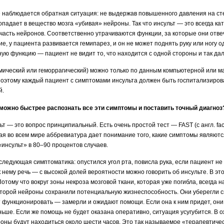
е наблюдается обратная ситуация: не выдержав повышенного давления на сте
опадает в вещество мозга «убивая» нейроны. Так что инсульт — это всегда ка
 часть нейронов. Соответственно утрачиваются функции, за которые они отв
е, у пациента развивается гемипарез, и он не может поднять руку или ногу 
ую функцию — пациент не видит то, что находится с одной стороны и так дал
емический или геморрагический) можно только по данным компьютерной или 
поэтому каждый пациент с симптомами инсульта должен быть госпитализиров
й.
к можно быстрее распознать все эти симптомы и поставить точный диагноз
ьт — это вопрос принципиальный. Есть очень простой тест — FAST (с англ. fac
тная во всем мире аббревиатура дает понимание того, какие симптомы являют
«инсульт» в 80–90 процентов случаев.
следующая симптоматика: опустился угол рта, повисла рука, если пациент не
 нему речь — с высокой долей вероятности можно говорить об инсульте. В э
отому что вокруг зоны некроза мозговой ткани, которая уже погибла, всегда 
оторой нейроны сохранили потенциальную жизнеспособность. Они уберегли с
ут функционировать — замерли и ожидают помощи. Если она к ним придет, они
ьше. Если же помощь не будет оказана оперативно, ситуация усугубится. В 
ны будут находиться около шести часов. Это так называемое «терапевтичес