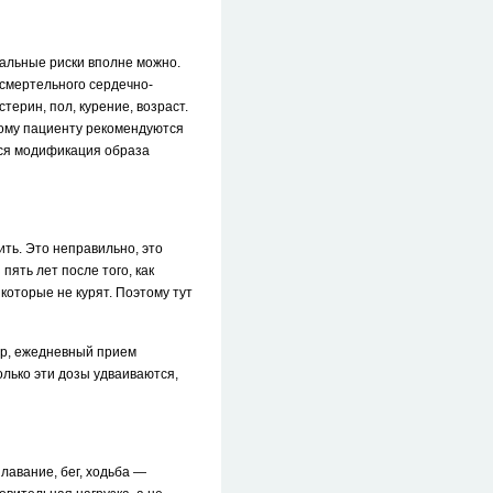
уальные риски вполне можно.
 смертельного сердечно-
терин, пол, курение, возраст.
кому пациенту рекомендуются
тся модификация образа
ить. Это неправильно, это
ять лет после того, как
 которые не курят. Поэтому тут
ер, ежедневный прием
лько эти дозы удваиваются,
авание, бег, ходьба —