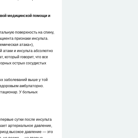
рвой медицинской помощи и
тальную поверхность на спину,
ациента признаки инсульта.
шемическая атака»),
й атаки и инсульта абсолютно
, который говорит, что все
торных острых сосудистых
тых заболеваний выше у той
 здоровьем амбулаторно.
стационар. У больных
первые сутки после инсульта
шает артериальное давление,
ериод высокое давление — это