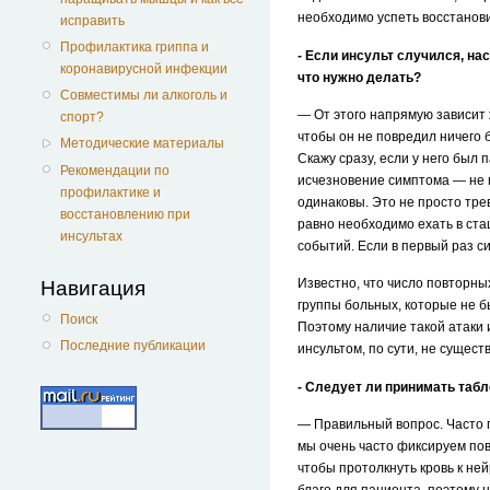
необходимо успеть восстанови
исправить
Профилактика гриппа и
- Если инсульт случился, н
коронавирусной инфекции
что нужно делать?
Совместимы ли алкоголь и
— От этого напрямую зависит 
спорт?
чтобы он не повредил ничего 
Методические материалы
Скажу сразу, если у него был 
Рекомендации по
исчезновение симптома — не 
профилактике и
одинаковы. Это не просто трев
восстановлению при
равно необходимо ехать в ст
инсультах
событий. Если в первый раз с
Известно, что число повторны
Навигация
группы больных, которые не 
Поиск
Поэтому наличие такой атаки 
Последние публикации
инсультом, по сути, не сущест
- Следует ли принимать табл
— Правильный вопрос. Часто г
мы очень часто фиксируем по
чтобы протолкнуть кровь к не