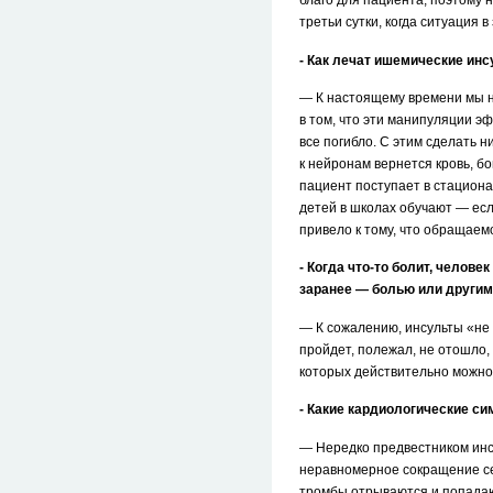
благо для пациента, поэтому 
третьи сутки, когда ситуация
- Как лечат ишемические ин
— К настоящему времени мы на
в том, что эти манипуляции э
все погибло. С этим сделать 
к нейронам вернется кровь, бо
пациент поступает в стациона
детей в школах обучают — есл
привело к тому, что обращаем
- Когда что-то болит, челове
заранее — болью или други
— К сожалению, инсульты «не б
пройдет, полежал, не отошло,
которых действительно можно
- Какие кардиологические с
— Нередко предвестником инс
неравномерное сокращение сер
тромбы отрываются и попадают