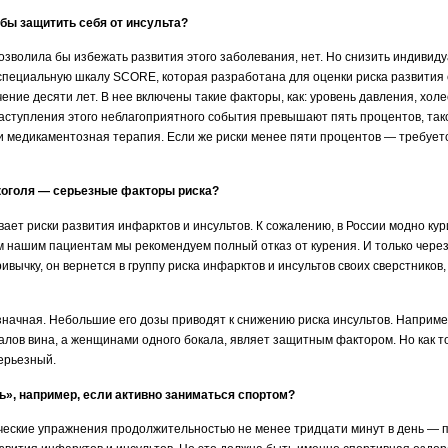
обы защитить себя от инсульта?
позволила бы избежать развития этого заболевания, нет. Но снизить индивид
я специальную шкалу SCORE
, которая разработана для оценки риска развития
ение десяти лет. В нее включены такие факторы, как: уровень давления, холес
наступления этого неблагоприятного события превышают пять процентов, та
и медикаментозная терапия. Если же риски менее пяти процентов — требуе
лкоголя — серьезные факторы риска?
вает риски развития инфарктов и инсультов. К сожалению, в России модно кур
 нашим пациентам мы рекомендуем полный отказ от курения. И только через п
ивычку, он вернется в группу риска инфарктов и инсультов своих сверстников,
значная. Небольшие его дозы приводят к снижению риска инсультов. Наприм
лов вина, а женщинами одного бокала, являет защитным фактором. Но как то
серьезный.
ь», например, если активно заниматься спортом?
ские упражнения продолжительностью не менее тридцати минут в день — пл