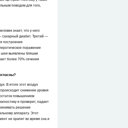
льным поводом для того,
ловек знает, что у него
— сахарный диабет. Третий —
ля построения
клеротическое поражение
в шеи выявлены бляшки
мает более 70% сечения
согласны?
х. В итоге этот воздух
о происходит снижение уровня
едостаток повышением
агностику и проверит, падает
 принимать решение
альному аппарату. Этот
иент не храпит во время сна и