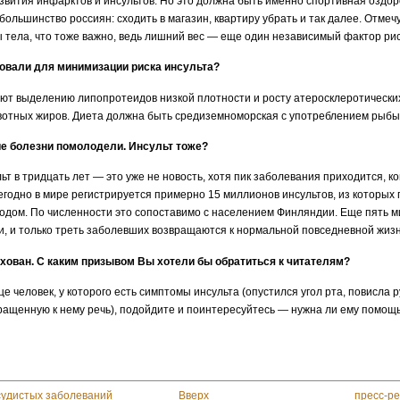
звития инфарктов и инсультов. Но это должна быть именно спортивная оздоро
большинство россиян: сходить в магазин, квартиру убрать и так далее. Отмеч
тела, что тоже важно, ведь лишний вес — еще один независимый фактор рис
товали для минимизации риска инсульта?
т выделению липопротеидов низкой плотности и росту атеросклеротических 
вотных жиров. Диета должна быть средиземноморская с употреблением рыбы
ие болезни помолодели. Инсульт тоже?
ьт в тридцать лет — это уже не новость, хотя пик заболевания приходится, к
егодно в мире регистрируется примерно 15 миллионов инсультов, из которых
одом. По численности это сопоставимо с населением Финляндии. Еще пять 
и, и только треть заболевших возвращаются к нормальной повседневной жиз
рахован. С каким призывом Вы хотели бы обратиться к читателям?
е человек, у которого есть симптомы инсульта (опустился угол рта, повисла 
бращенную к нему речь), подойдите и поинтересуйтесь — нужна ли ему помощ
судистых заболеваний
Вверх
пресс-ре