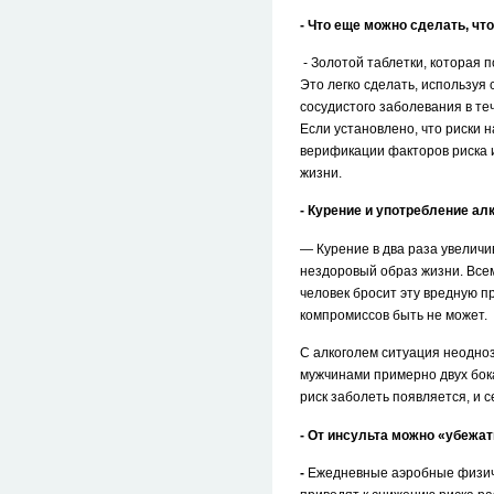
- Что еще можно сделать, чт
- Золотой таблетки, которая 
Это легко сделать, использу
сосудистого заболевания в теч
Если установлено, что риски 
верификации факторов риска 
жизни.
- Курение и употребление а
— Курение в два раза увеличи
нездоровый образ жизни. Всем
человек бросит эту вредную пр
компромиссов быть не может.
С алкоголем ситуация неодно
мужчинами примерно двух бока
риск заболеть появляется, и 
- От инсульта можно «убежат
-
Ежедневные аэробные физиче