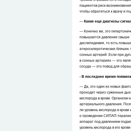
пациентов риск возникновения
чтобы обратиться к врачу и п
—
Какие еще диагнозы сигна
— Конечно же, это гипертонич
повышается давление свыше 14
дислипидемия, то есть повыш
атеросклеротических бляшек.
сонных артерий. Если при ду
в сонных артериях — это явл
сосуда — это повод для обращ
- В последнее время появил
— Да, это один из новых факто
проходит через суженные дыха
кислорода в крови. Организм
артериального давления. Поэт
ли уровень кислорода в крови
о проведении СИПАП-терапии. 
аппарат под давлением подает
уровень кислорода в его крови