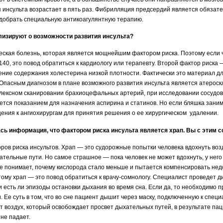
 инсульта возрастает в пять раз. Фибрилляция предсердий является обязате
одобрать специальную антикоагулянтную терапию.
лизируют о возможности развития инсульта?
еская болезнь, которая является мощнейшим фактором риска. Поэтому если че
0, это повод обратиться к кардиологу или терапевту. Второй фактор риска 
ение содержания холестерина низкой плотности. Фактически это материал д
 Опасным диагнозом в плане возможного развития инсульта является атерос
плексном сканировании брахиоцефальных артерий, при исследовании сосудо
яется показанием для назначения аспирина и статинов. Но если бляшка зани
ения к ангиохирургам для принятия решения о ее хирургическом удалении.
ась информация, что фактором риска инсульта является храп. Вы с этим 
ров риска инсультов. Храп — это судорожные попытки человека вдохнуть возду
тельные пути. Но самое страшное — пока человек не может вдохнуть, у нег
 не понимает, почему кислорода стало меньше и пытается компенсировать н
ому храп — это повод обратиться к врачу-сомнологу. Специалист проведет ди
 и есть ли эпизоды остановки дыхания во время сна. Если да, то необходимо
Ее суть в том, что во сне пациент дышит через маску, подключенную к специ
 воздух, который освобождает просвет дыхательных путей, в результате пац
 не падает.