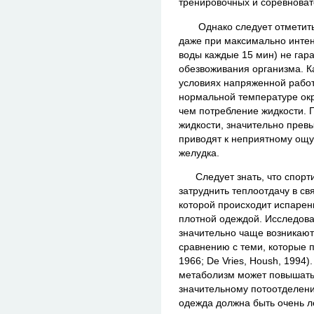
тренировочных и соревноват
Однако следует отметить, 
даже при максимально инте
воды каждые 15 мин) не гара
обезвоживания организма. К
условиях напряженной работы
нормальной температуре ок
чем потребление жидкости. 
жидкости, значительно прев
приводят к неприятному ощ
желудка.
Следует знать, что спорти
затруднить теплоотдачу в с
которой происходит испарени
плотной одеждой. Исследова
значительно чаще возникают
сравнению с теми, которые п
1966; De Vries, Housh, 1994
метаболизм может повышатьс
значительному потоотделени
одежда должна быть очень лег