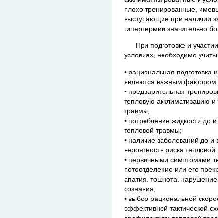
плохо тренированные, имев
выступающие при наличии з
гипертермии значительно бо
При подготовке и участии 
условиях, необходимо учиты
• рациональная подготовка 
являются важным фактором 
• предварительная трениров
тепловую акклиматизацию и 
травмы;
• потребление жидкости до и
тепловой травмы;
• наличие заболеваний до и
вероятность риска тепловой
• первичными симптомами т
потоотделение или его прек
апатия, тошнота, нарушение
сознания;
• выбор рациональной скоро
эффективной тактической с
профилактики тепловой тра