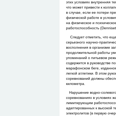
этих условиях внутренняя т
что может привести к коллап
в случае, если ее потери пр
физической работе в услови
на физическое и психическо
работоспособность (Denniset 
Следует отметить, что еще
серьезного научно-практиче
восполнения в организме за
продолжительной работы ум
упоминаний о питьевом режи
содержится в руководстве п
марафонском беге, изданно
легкой атлетики. В этом рук
соревнований должны обеспе
километра.
Нарушение водно-солевого 
соревнованиях в условиях ж
лимитирующим работоспособ
адаптированных к высокой т
электролитов (в первую очер