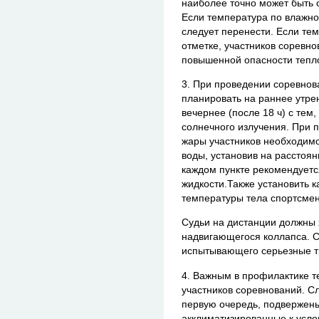
наиболее точно может быть 
Если температура по влажно
следует перенести. Если те
отметке, участников соревн
повышенной опасности тепл
3. При проведении соревнов
планировать на раннее утрен
вечернее (после 18 ч) с тем
солнечного излучения. При 
жары участников необходимо
воды, установив на расстоя
каждом пункте рекомендуетс
жидкости.Также установить 
температуры тела спортсмен
Судьи на дистанции должны 
надвигающегося коллапса. С
испытывающего серьезные тр
4. Важным в профилактике т
участников соревнований. Сл
первую очередь, подвержен
акклиматизированные к усло