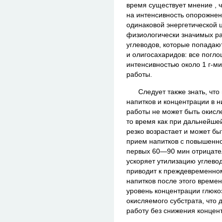
время существует мнение , ч
на интенсивность опорожнен
одинаковой энергетической 
физиологически значимых ра
углеводов, которые попадают
и олигосахаридов: все погл
интенсивностью около 1 г-м
работы.
Следует также знать, что 
напитков и концентрации в н
работы не может быть окисле
то время как при дальнейше
резко возрастает и может быт
прием напитков с повышенно
первых 60—90 мин отрицател
ускоряет утилизацию углево
приводит к преждевременно
напитков после этого време
уровень концентрации глюкоз
окисляемого субстрата, что
работу без снижения концен