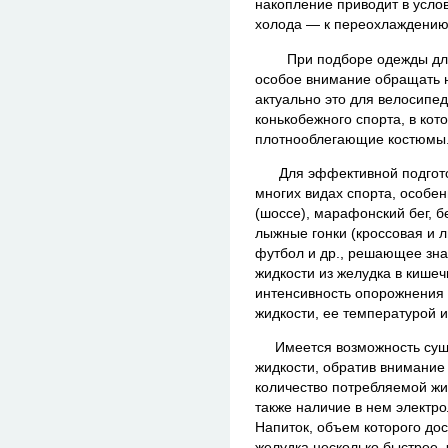
накопление приводит в услов
холода — к переохлаждению
При подборе одежды для т
особое внимание обращать 
актуально это для велосипед
конькобежного спорта, в кот
плотнооблегающие костюмы
Для эффективной подготовк
многих видах спорта, особен
(шоссе), марафонский бег, б
лыжные гонки (кроссовая и л
футбол и др., решающее зна
жидкости из желудка в кишеч
интенсивность опорожнения
жидкости, ее температурой и
Имеется возможность суще
жидкости, обратив внимание 
количество потребляемой жид
также наличие в нем электро
Напиток, объем которого до
желудка несколько быстрее,