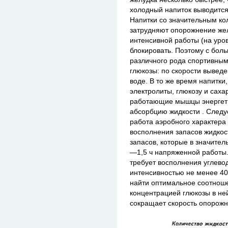
холодный напиток выводится
Напитки со значительным ко
затрудняют опорожнение же
интенсивной работы (на уро
блокировать. Поэтому с бол
различного рода спортивны
глюкозы: по скорости выведе
воде. В то же время напитк
электролиты, глюкозу и саха
работающие мышцы энергети
абсорбцию жидкости . Следу
работа аэробного характера 
восполнения запасов жидкост
запасов, которые в значител
—1,5 ч напряженной работы
требует восполнения углево
интенсивностью не менее 40
найти оптимальное соотнош
концентрацией глюкозы в ней
сокращает скорость опорожн