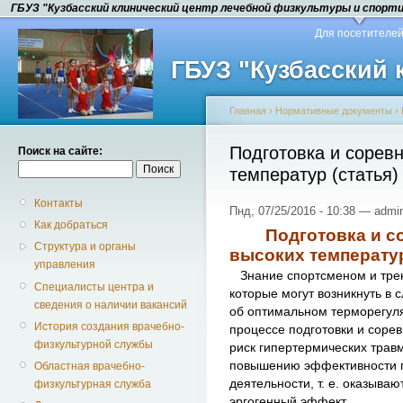
ГБУЗ "Кузбасский клинический центр лечебной физкультуры и спорт
Для посетителе
ГБУЗ "Кузбасский
Главная
›
Нормативные документы
›
Подготовка и сорев
Поиск на сайте:
температур (статья)
Контакты
Пнд, 07/25/2016 - 10:38 — admi
Как добраться
Подготовка и сор
Структура и органы
высоких температу
управления
Знание спортсменом и трен
Специалисты центра и
которые могут возникнуть в 
сведения о наличии вакансий
об оптимальном терморегул
История создания врачебно-
процессе подготовки и соре
физкультурной службы
риск гипертермических трав
повышению эффективности п
Областная врачебно-
деятельности, т. е. оказыва
физкультурная служба
эргогенный эффект.