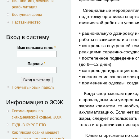
Диагностика, лечение и
реабилитация
Специальные мероприятия
Доступная среда
подготовку организма спорт
Наставничество
физической работы в услови
• рациональную дозировку и
Вход в систему
работы в зависимости от вел
• контроль за внутренней те
Имя пользователя:
*
реакциями сердечно-сосудис
• постепенное подведение с
Пароль:
*
(до 8—12 дней);
• контроль дегидратации орг
• восполнение запасов элект
• применение одежды, созд
Получить новый пароль
Когда спортсменам приходи
с прохладным или умеренны
Информация о ЗОЖ
жарким климатом, то необх
Рекомендации по
акклиматизацию. Если нет в
скандинавской ходьбе. ЗОЖ
жары, следует использовать
тепла и ограничивают испар
БУДЬ В КУРСЕ ГТО
Как плохая осанка мешает
Юные спортсмены по сравн
наращивать мышцы и как всё