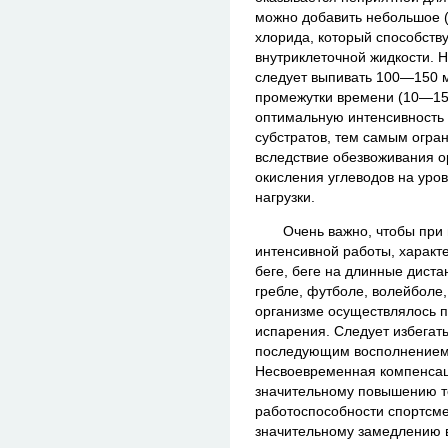
можно добавить небольшое (
хлорида, который способств
внутриклеточной жидкости. 
следует выпивать 100—150 м
промежутки времени (10—15
оптимальную интенсивность 
субстратов, тем самым огр
вследствие обезвоживания о
окисления углеводов на уро
нагрузки.
Очень важно, чтобы при 
интенсивной работы, характ
беге, беге на длинные диста
гребле, футболе, волейболе,
организме осуществлялось п
испарения. Следует избегат
последующим восполнением 
Несвоевременная компенсац
значительному повышению т
работоспособности спортсме
значительному замедлению 