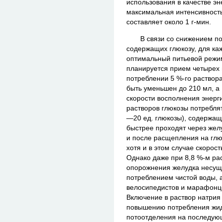
использования в качестве эне
максимальная интенсивност
составляет около 1 г-мин.
В связи со снижением погл
содержащих глюкозу, для ка
оптимальный питьевой режим
планируется прием четырех 
потреблении 5 %-го раствор
быть уменьшен до 210 мл, а 
скорости восполнения энерги
растворов глюкозы потребля
—20 ед. глюкозы), содержащ
быстрее проходят через жел
и после расщепления на глю
хотя и в этом случае скорос
Однако даже при 8,8 %-м ра
опорожнения желудка несущ
потреблением чистой воды, а
велосипедистов и марафонцев
Включение в раствор натрия
повышению потребления жидк
потоотделения на последующ