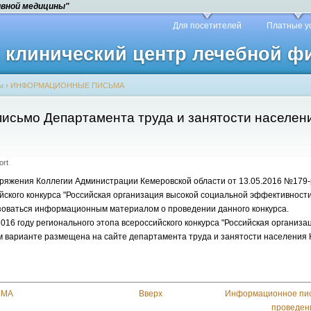
ивной медицины"
Для посетителей
Платные у
й клинический центр лечебной 
ы
›
ИНФОРМАЦИОННЫЕ ПИСЬМА
сьмо Департамента труда и занятости населен
ort
ряжения Коллегии Администрации Кемеровской области от 13.05.2016 №179-р
йского конкурса "Российская организация высокой социальной эффективност
зоваться информационным материалом о проведении данного конкурса.
16 году регионального этопа всероссийского конкурса "Российская организа
м варианте размещена на сайте департамента труда и занятости населения 
ЬМА
Вверх
Информационное пись
проведени