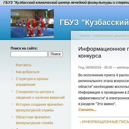
ГБУЗ "Кузбасский клинический центр лечебной физкультуры и спорт
ГБУЗ "Кузбасски
Главная
›
Нормативные документ
Информационное пи
Поиск на сайте:
конкурса
Контакты
Пнд, 06/06/2016 - 09:26 — adminsp
Как добраться
Во исполнение пункта 4 распо
Структура и органы
регионального этапа всеросси
управления
области" необходимо восполь
Специалисты центра и
Информация о проведении в 20
сведения о наличии вакансий
эффективности" в электронно
в разделе "Это важно".
История создания врачебно-
Скачать...
физкультурной службы
Областная врачебно-
‹ ИНФОРМАЦИОННЫЕ ПИС
физкультурная служба